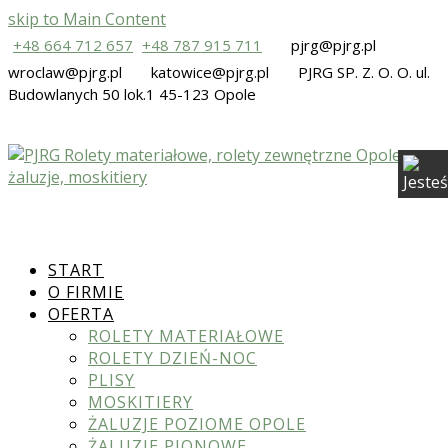
skip to Main Content
+48 664 712 657
+48 787 915 711
pjrg@pjrg.pl
wroclaw@pjrg.pl
katowice@pjrg.pl
PJRG SP. Z. O. O. ul.
Budowlanych 50 lok.1 45-123 Opole
START
O FIRMIE
OFERTA
ROLETY MATERIAŁOWE
ROLETY DZIEŃ-NOC
PLISY
MOSKITIERY
ŻALUZJE POZIOME OPOLE
ŻALUZJE PIONOWE