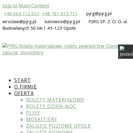
skip to Main Content
+48 664 712 657
+48 787 915 711
pjrg@pjrg.pl
wroclaw@pjrg.pl
katowice@pjrg.pl
PJRG SP. Z. O. O. ul.
Budowlanych 50 lok.1 45-123 Opole
START
O FIRMIE
OFERTA
ROLETY MATERIAŁOWE
ROLETY DZIEŃ-NOC
PLISY
MOSKITIERY
ŻALUZJE POZIOME OPOLE
ŻALUZJE PIONOWE