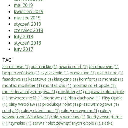
maj 2019
kwiecień 2019
marzec 2019
styczeń 2019
czerwiec 2018
luty 2018
styczeń 2018
luty 2017
TAGI
aluminiowe
(1)
austriackie
(1)
awaria rolet
(1)
bambusowe
(1)
bezpieczeństwo
(1)
czyszczenie
(1)
drewniane
(1)
dzień i noc
(1)
fasadowe
(1)
kasetowe
(1)
klasyczne
(1)
komfort
(1)
montaż
(1)
montaż moskitier
(1)
montaż plis
(1)
montaż rolet opole
(1)
moskitiera antysmogowa
(1)
moskitiery
(2)
naprawa rolet opole
(1)
nowoczesność
(1)
pionowe
(1)
Plisa dachowa
(1)
Plisy Opole
(1)
plisy Wrocław
(1)
produkcja rolet
(1)
przeciwsmogowe
(1)
rolety
(4)
rolety dzień i noc
(1)
rolety na wymiar
(1)
rolety
wewnętrzne Wrocław
(1)
rolety wrocław
(1)
Rolety zewnętrzne
(1)
rzymskie
(1)
serwis rolet zewnętrznych opole
(1)
siatka