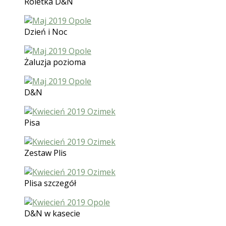
Roletka D&N
Dzień i Noc
Żaluzja pozioma
D&N
Pisa
Zestaw Plis
Plisa szczegół
D&N w kasecie