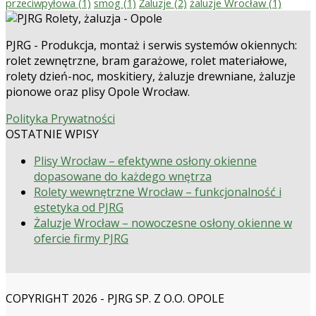
przeciwpyłowa
(1)
smog
(1)
Żaluzje
(2)
żaluzje Wrocław
(1)
PJRG - Produkcja, montaż i serwis systemów okiennych:
rolet zewnętrzne, bram garażowe, rolet materiałowe,
rolety dzień-noc, moskitiery, żaluzje drewniane, żaluzje
pionowe oraz plisy Opole Wrocław.
Polityka Prywatności
OSTATNIE WPISY
Plisy Wrocław – efektywne osłony okienne
dopasowane do każdego wnętrza
Rolety wewnętrzne Wrocław – funkcjonalność i
estetyka od PJRG
Żaluzje Wrocław – nowoczesne osłony okienne w
ofercie firmy PJRG
COPYRIGHT 2026 - PJRG SP. Z O.O. OPOLE